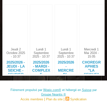
Jeudi 2
Lundi 1
Lundi 1
Mercredi 1
Octobre 2025
Septembre
Septembre
Mai 2024 -
- 10:37
2025 - 10:37
2025 - 10:37
15:05
2025/2026 -
2025/2026
2025/2026
CHOREGR
JEUDI - LA
- MARDI -
-
APHIES
SEICHE -
COMPLEX
MERCRE
"LA
SEVRIER
E
DI -
SEICHE"
DASSAUL
COMPLEX
SEPTEMB
T
E
RE/OCTOB
DASSAUL
RE 2024
Fièrement propulsé par
Woeix.com®
et hébergé en
Suisse
par
T
Groupe Neantis ®
|
|
Accès membres
Plan du site
Syndication