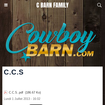
C BARN FAMILY
C.C.S
C.C.S..pdf
(186.67 Ko)
Lundi 1 Juillet 2013 - 16:02