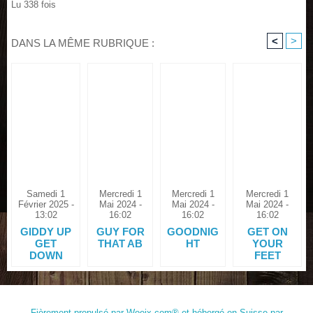
Lu 338 fois
<
>
DANS LA MÊME RUBRIQUE :
Samedi 1
Mercredi 1
Mercredi 1
Mercredi 1
Février 2025 -
Mai 2024 -
Mai 2024 -
Mai 2024 -
13:02
16:02
16:02
16:02
GIDDY UP
GUY FOR
GOODNIG
GET ON
GET
THAT AB
HT
YOUR
DOWN
FEET
Fièrement propulsé par
Woeix.com®
et hébergé en
Suisse
par